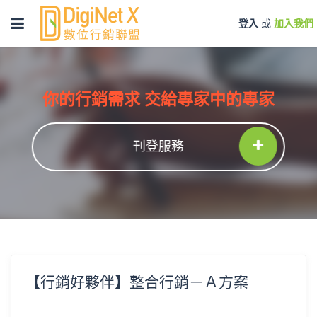
Toggle
登入
或
加入我們
navigation
你的行銷需求 交給專家中的專家
刊登服務
【行銷好夥伴】整合行銷－Ａ方案