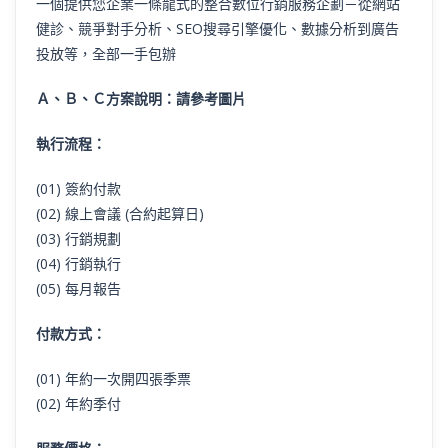
一個提供您企業一條龍式的整合數位行銷服務企劃－從網站
健診、競爭對手分析、SEO搜尋引擎優化、數據分析到廣告
投放等，全部一手包辦
Ａ、Ｂ、Ｃ方案說明：請參考圖片
執行流程：
(01) 簽約付款
(02) 線上會議 (合約起算日)
(03) 行銷規劃
(04) 行銷執行
(05) 每月報告
付款方式：
(01) 年約一次開四張季票
(02) 年約季付