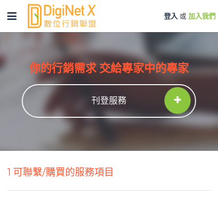
Toggle
登入
或
加入我們
navigation
你的行銷需求 交給專家中的專家
刊登服務
1
可聯繫/購買的服務項目