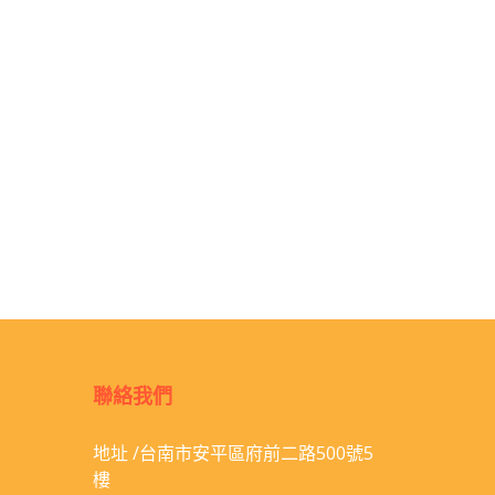
聯絡我們
地址 /台南市安平區府前二路500號5
樓