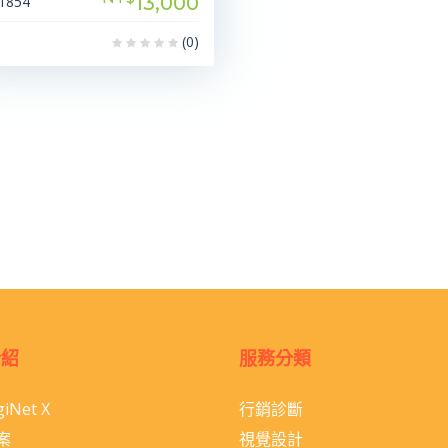
13,000
1854
(0)
介紹
服務分類
iNet X
行銷診斷
案
視覺設計