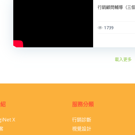
行銷顧問輔導（三
1739
載入更多
介紹
服務分類
iNet X
行銷診斷
案
視覺設計