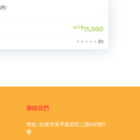
個月）
NT$
15,000
(0)
聯絡我們
地址 /台南市安平區府前二路500號5
樓