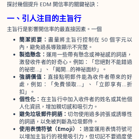
探討幾個提升 EDM 開信率的關鍵祕訣：
一、引人注目的主旨行
主旨行是影響開信率的最直接因素。一個
簡潔扼要：
盡量將主旨行控制在 50 個字元以
內，避免過長導致顯示不完整。
製造懸念：
運用一些帶有懸念或神祕感的詞語，
激發收件者的好奇心。例如：「您絕對不能錯過
的祕密…」、「揭開…的神祕面紗」。
強調價值：
直接點明郵件能為收件者帶來的好
處，例如：「免費領取…」、「立即享有…折
扣」。
個性化：
在主旨行中加入收件者的姓名或其他個
人化資訊，增加親切感和吸引力。
避免垃圾郵件詞語：
切勿使用過多誇張或誘導性
的詞語，以免被判斷為垃圾郵件。
使用表情符號（Emoji）：
適當運用表情符號可
以增加主旨行的視覺吸引力，但切記不要過度使