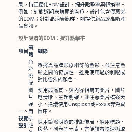
果，持續優化EDM設計，提升點擊率與轉換率。
例如：針對近期未購買的客戶，設計包含優惠券
的EDM；針對高消費族群，則提供新品或高階產
品資訊。
設計吸睛的EDM：提升點擊率
策
項目
細節
略
色
選擇與品牌形象相符的色彩，並注意色
彩
彩之間的協調性。避免使用過於刺眼或
搭
對比強烈的顏色。
配
圖
使用高品質、與內容相關的圖片。圖片
片
應清晰、主題明確，並注意圖片檔案大
運
小。建議使用Unsplash或Pexels等免費
一、
用
圖庫。
視覺
排
採用簡潔明瞭的排版佈局，運用標題、
設計
版
段落、列表等元素，方便讀者快速抓取