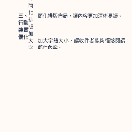
簡
化
三、
簡化排版佈局，讓內容更加清晰易讀。
排
行動
版
裝置
加
優化
大
加大字體大小，讓收件者能夠輕鬆閱讀
字
郵件內容。
體
優
化
確保圖片在行動裝置上的載入速度，避
圖
免使用過大的圖片檔案。
片
通過對EDM的不同元素進行測試，例如
持
四、
標題、圖片、文案、CTA按鈕等，找出
續
A/B
最佳的組合，並針對不同受眾群體個人
優
測試
化內容和調整文案策略。善用視覺層次
化
和留白空間，提升閱讀體驗。