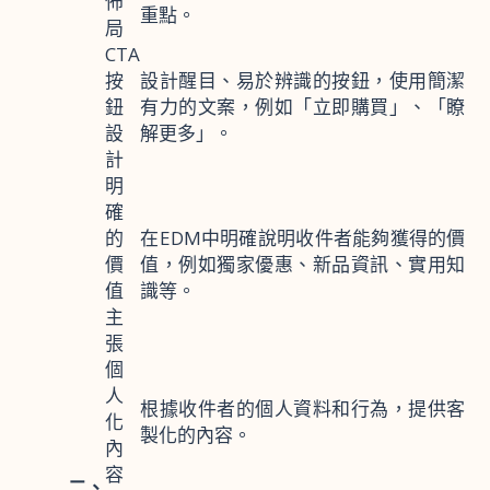
佈
重點。
局
CTA
按
設計醒目、易於辨識的按鈕，使用簡潔
鈕
有力的文案，例如「立即購買」、「瞭
設
解更多」。
計
明
確
的
在EDM中明確說明收件者能夠獲得的價
價
值，例如獨家優惠、新品資訊、實用知
值
識等。
主
張
個
人
根據收件者的個人資料和行為，提供客
化
製化的內容。
內
容
二、