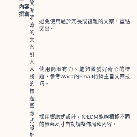
簡
內容
潔
撰寫
明
避免使用過於冗長或複雜的文案，重點
瞭
突出。
的
文
案
引
人
入
使用簡潔有力、能夠激發好奇心的標
勝
題，參考Waca的Email行銷主旨文案技
的
巧。
標
題
響
應
採用響應式設計，使EDM能夠根據不同
式
的螢幕尺寸自動調整佈局和內容。
設
計