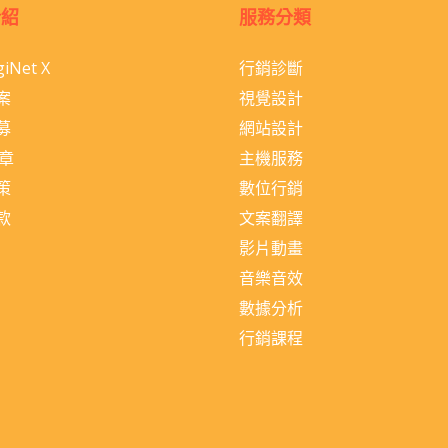
介紹
服務分類
iNet X
行銷診斷
案
視覺設計
募
網站設計
文章
主機服務
策
數位行銷
款
文案翻譯
影片動畫
音樂音效
數據分析
行銷課程