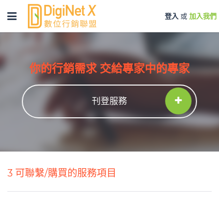
Toggle
登入
或
加入我們
navigation
你的行銷需求 交給專家中的專家
刊登服務
3
可聯繫/購買的服務項目