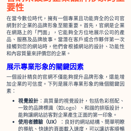
要性
在當今數位時代，擁有一個專業且功能齊全的公司官
網對於企業的品牌形象至關重要。首先，官網是企業
在網路上的「門面」，它能夠全方位地展示公司的產
品、服務及品牌故事。當潛在客戶或合作夥伴第一次
接觸到您的網站時，他們會根據網站的設計、功能性
和內容質量來評價您的企業。
展示專業形象的關鍵因素
一個設計精良的官網不僅能夠提升品牌形象，還能增
加企業的可信度。下列是展示專業形象的幾個關鍵因
素：
視覺設計
：高質量的視覺設計，包括色彩搭配、
一致的品牌標識（如Logo）、和諧的排版設計，
能夠讓網站訪客對企業產生正面的第一印象。
使用者體驗（UX）
：良好的網站結構、簡單明瞭
的導航、快速的頁面載入速度，可以讓訪客順暢