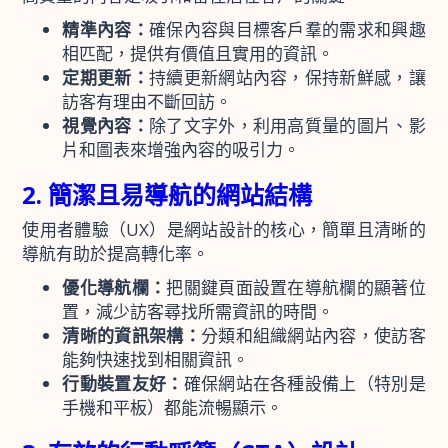
精準內容：
確保內容與目標客戶羣的需求和興趣
相匹配，提供有價值且實用的資訊。
定期更新：
持續更新網站內容，保持新鮮感，讓
訪客有理由不斷回訪。
視覺內容：
除了文字外，利用高質量的圖片、影
片和圖表來增強內容的吸引力。
2. 簡潔且易導航的網站結構
使用者體驗（UX）是網站設計的核心，簡單且清晰的
導航有助於提高轉化率。
優化導航欄：
把關鍵頁面設置在導航欄的顯著位
置，減少訪客尋找所需資訊的時間。
清晰的資訊架構：
分類和組織網站內容，使訪客
能夠快速找到相關資訊。
行動裝置友好：
確保網站在各種設備上（特別是
手機和平板）都能流暢顯示。