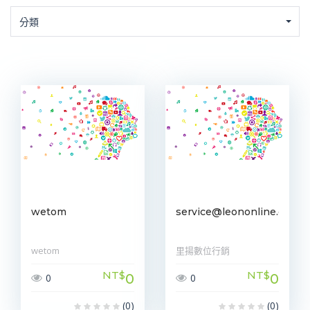
分類
wetom
service@leononline.com.t
wetom
里揚數位行銷
NT$
NT$
0
0
0
0
(0)
(0)