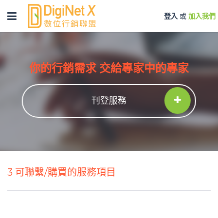
Toggle
登入
或
加入我們
navigation
你的行銷需求 交給專家中的專家
刊登服務
3
可聯繫/購買的服務項目