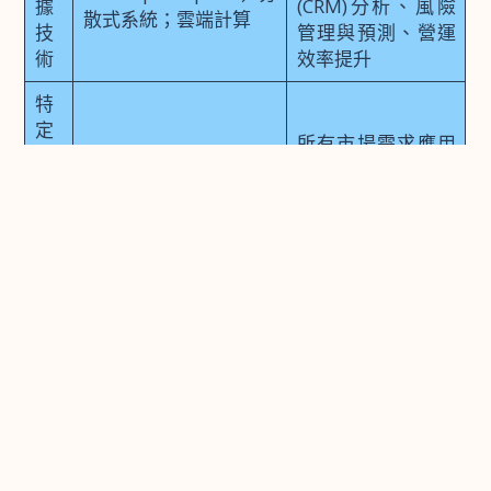
據
(CRM)分析、風險
散式系統；雲端計算
技
管理與預測、營運
術
效率提升
特
定
所有市場需求應用
領
金融、醫療、電商等行
(根據特定行業而有
域
業知識
所側重)
知
識
<<點此免費刊登聯盟行銷服務>>
自由工作者有哪些：打造個人
品牌策略
在競爭激烈的自由工作者市場中，擁有亮眼的個人品
牌至關重要。它不僅能幫助你脫穎而出，更能吸引高