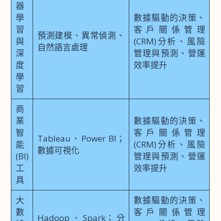
器
學
數據驅動的決策、
習
客戶關係管理
預測建模、異常偵測、
與
(CRM)分析、風險
自然語言處理
深
管理與預測、營運
度
效率提升
學
習
商
業
數據驅動的決策、
智
客戶關係管理
Tableau、Power BI；
能
(CRM)分析、風險
數據可視化
(BI)
管理與預測、營運
工
效率提升
具
大
數據驅動的決策、
數
客戶關係管理
Hadoop、Spark；分