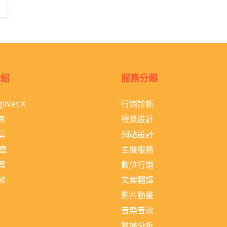
介紹
服務分類
iNet X
行銷診斷
案
視覺設計
募
網站設計
文章
主機服務
策
數位行銷
款
文案翻譯
影片動畫
音樂音效
數據分析