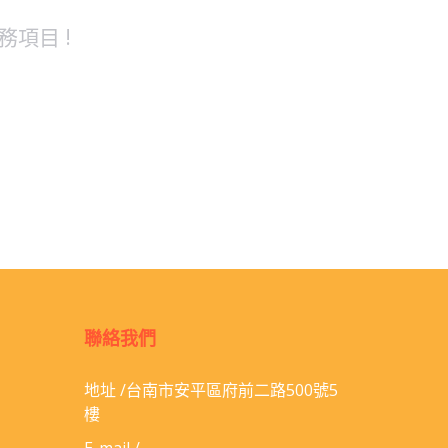
項目 !
聯絡我們
地址 /台南市安平區府前二路500號5
樓